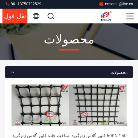
86--13750792529
ensonlu@live.cn
نقل قول
محصولات
محصولات
50 * 50KN فایبر گلاس ژئوگرید
ساخت جاده فایبر گلاس ژئوگرید