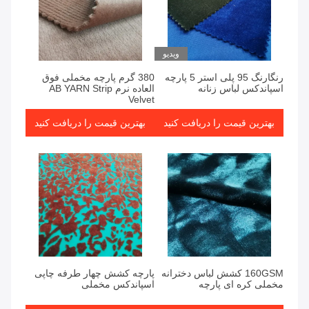
ویدیو
رنگارنگ 95 پلی استر 5 پارچه
380 گرم پارچه مخملی فوق
اسپاندکس لباس زنانه
العاده نرم AB YARN Strip
Velvet
بهترین قیمت را دریافت کنید
بهترین قیمت را دریافت کنید
160GSM کشش لباس دخترانه
پارچه کشش چهار طرفه چاپی
مخملی کره ای پارچه
اسپاندکس مخملی