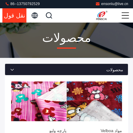
86--13750792529
ensonlu@live.cn
نقل قول
محصولات
محصولات
مواد Velboa
پارچه ولبو