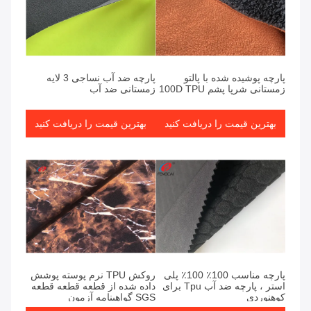
پارچه پوشیده شده با پالتو
پارچه ضد آب نساجی 3 لایه
زمستانی شرپا پشم 100D TPU
زمستانی ضد آب
بهترین قیمت را دریافت کنید
بهترین قیمت را دریافت کنید
پارچه مناسب 100٪ 100٪ پلی
روکش TPU نرم پوسته پوشش
استر ، پارچه ضد آب Tpu برای
داده شده از قطعه قطعه قطعه
کوهنوردی
SGS گواهینامه آزمون