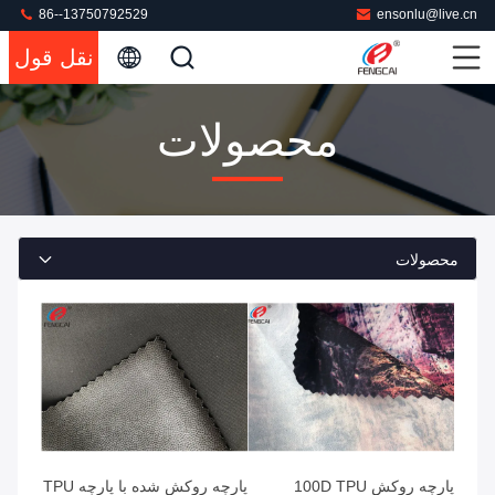
86--13750792529
ensonlu@live.cn
نقل قول
محصولات
محصولات
پارچه روکش 100D TPU
پارچه روکش شده با پارچه TPU