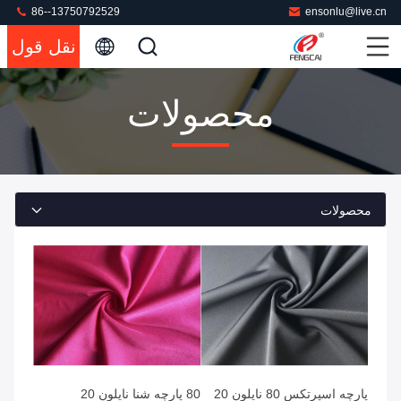
86--13750792529
ensonlu@live.cn
نقل قول
محصولات
محصولات
پارچه اسپرتکس 80 نایلون 20
80 پارچه شنا نایلون 20