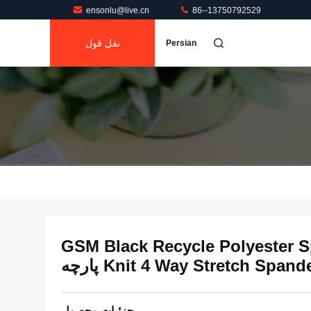
ensonlu@live.cn
86--13750792529
نقل قول
Persian
220 GSM Black Recycle Polyester
Knit 4 Way Stretch Spand پارچه
جزئیات محصول