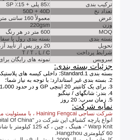
ترکیب بندی
85٪ پلی + 15٪ SP
تعداد نخ
50D + 40D
عرض
معمولاً 160 سانتی متر ، قابل تنظیم است
وزن
220gsm
MOQ
600 متر در هر رنگ
بسته بندی
بسته بندی رول یا سف
تحویل
20 روز پس از تأیید آزمایشگاه
شرایط پرداخت
T / T ، L / C
سرویس
نمونه های رایگان برا
جزئیات بسته بندی:
بسته بندی 1.Standard: داخلی کیسه های پلاستیکی و کیسه بافته شده بیرونی است.
2. بسته بندی غیر استاندارد: با توجه به نیاز شما؛
3. برای یک کانتینر 20 اینچی GP و در حدود 21،000 کیلو گرم
4. بندر: شانگهای / نینگبو
5. زمان سرب: 20 روز
نمایه شرکت:
شرکت نساجی Haining Fengcai ، با مسئولیت محدود
انواع پارچه کشباف
این شرکت در "Capital Of China" واقع شده است
Warp Knit "-
هنینگ ، چین ، که 125 کیلومتر با شانگهای فاصله دارد ، و
60 کیلومتری
Hangzhou.
کارخانه ما در سال 2009 با بیش از 9 سال نیرومند تأسیس شد