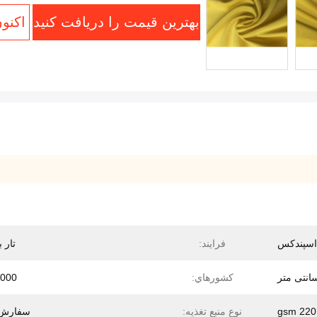
بهترین قیمت را دریافت کنید
اکنو
اسپندکس
فرایند:
تار ب
کشورهاي:
1000 م
220 gsm
نوع منبع تغذیه:
سفارش 