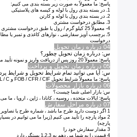
پاسخ: ما معمولاً به صورت زیر بسته بندی می کنیم:
1. در بسته بندی رول با لوله و کیسه های پلاستیکی
2. در بسته بندی رول با لوله و کارتن
3. مطابق درخواست مشتری
4- معمولاً 25 کیلو گرم / رول یا طبق درخواست مشتری
5. برچسب آویز سفارشی ، نوارهای کاغذی و تمبر یا مطابق با مشتری
درخواست
04 درباره زمان تحویل
س: درباره زمان تحویل چطور؟
پاسخ: معمولاً 20 روز پس از دریافت واریز و نمونه تأیید می شود.
05 درباره زمان تحویل و پرداخت
س: آیا می توانید تمام شرایط تحویل و شرایط پردا
پاسخ: ما معمولاً شرایط تحویل FOB / CFR / CIF و T / T ، L / C یا PayPal را انجام می دهیم.
06 درباره بازار محصولات
س: بازار اصلی شما چیست؟
پاسخ: ایالات متحده ، روسیه ، کانادا ، ژاپن ، اروپا ، ما می
07 درباره مراحل سفارش
1 اگر دوست دارید طرح ما باشد ، شماره طرح یا تصاویر را به ما بدهید
2 مواد پارچه را تأیید می کنیم (زیرا ما می توانیم در بسیاری از انواع ، همان طراحی را انجام دهیم
پارچه)
3 مقدار سفارش خود را
4 قیمت را به شما می دهم به 1.2.3 بستگی دارد