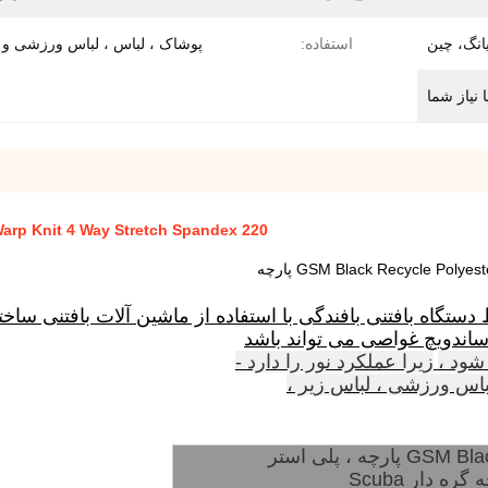
انگ، چین
استفاده:
پوشاک ، لباس ، لباس ورزشی و غ
نیاز شما
220 GSM Black Recycle Polyester Spandex Fabric Warp Knit 4 Way Stretch Spandex پارچه
ستگاه بافتنی بافندگی با استفاده از ماشین آلات بافتنی سا
ساندویچ غواصی می تواند باشد
شود ،
زیرا عملکرد نور را دارد -
باس ورزشی ، لباس زیر ،
ه دار Scuba