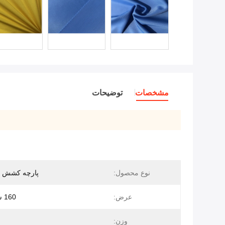
مشخصات
توضیحات
نوع محصول:
پارچه کشش 
عرض:
160 سانتی متر
وزن: