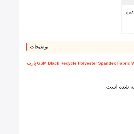
یره.
توضیحات
خته شده است