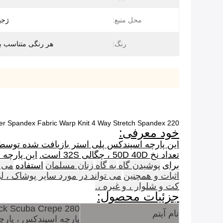
محل منبع:
ژجی
رنگ:
هر رنگی متناسب با 
220 GSM Black Recycle Polyester Spandex Fabric Warp Knit 4 Way Stretch Spandex پارچه
خود معرفی:
این پارچه اسپندکس پلی استر بازیافت شده توسط د
تعداد نخ 50D 40D ، چگالی 32S است.
این پارچه 
برای
پوشیدن گاه
به
گاه
زنان مسلمان
استفاده
می 
اثبات و همچنین
می تواند در مورد سایر پوشاک ، ل
کت و شلوار ، و غیره ،.
جزئیات محصول:
280 GSM Black Scuba Crepe پارچه ، پلی استر
نام آیتم
پارچه اسپندکس ، پارچه گر