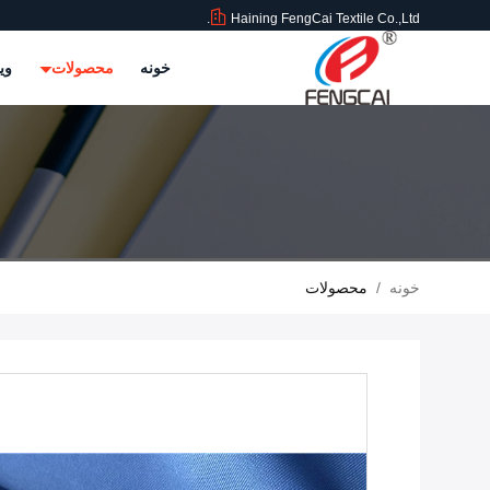
Haining FengCai Textile Co.,Ltd.
خونه
محصولات
وی
خونه
/
محصولات