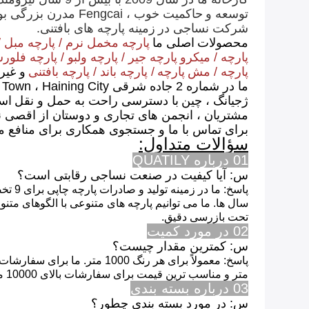
توسعه و
حاکمیت خوب ، Fengcai مدرن بزرگی بوده است
شرکت نساجی در
زمینه پارچه های بافتنی.
محصولات
اصلی ما
پارچه مخمل نرم
/
پارچه مبل
/
پارچه
/
میکرو
پارچه جیر
/
پارچه
ولبو
/
پارچه
فلور
پارچه
/
مش
پارچه
/
پارچه باند
/
پارچه
بافتنی
و غیر
ما در شماره 2 جاده شرقی Zhining East ، Maqiao Town ، Haining City واقع شده ایم ،
ژجیانگ ، چین
با دسترسی راحت به حمل و نقل
است
مشتریان ، انجمن های تجاری و دوستان از اقصی 
برای تماس با ما و جستجوی همکاری برای منافع 
سؤالات متداول:
01 درباره QUATILY
س: آیا کیفیت در صنعت نساجی رقابتی است؟
پاسخ: ما در زمینه تولید و صادرات پارچه چاپی برای 9 تخصص داریم
سال ها.
ما می توانیم پارچه های متنوعی با الگوهای متنوع
تحت بازرسی دقیق.
02 در مورد کمیت
س: کمترین مقدار چیست؟
پاسخ: معمولاً برای هر رنگ 1000 متر.
ما برای سفارشات بزرگتر از 5000 ت
متر و مناسب ترین قیمت برای سفارشات بالای 10000 متر
03 درباره بسته بندی
س: در مورد بسته بندی چطور؟