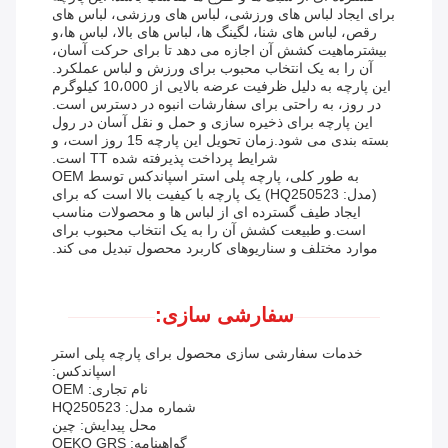
برای ایجاد لباس های ورزشی، لباس های ورزشی، لباس های
رقص، لباس های شنا، لگینگ ها، لباس های بالا، لباس ها،و
بیشترماهیت کشش آن اجازه می دهد تا برای حرکت آسان،
آن را به یک انتخاب محبوب برای ورزش و لباس عملکرد.
این پارچه به دلیل ظرفیت عرضه بالایی از 10،000 کیلوگرم
در روز، به راحتی برای سفارشات انبوه در دسترس است.
این پارچه برای ذخیره سازی و حمل و نقل آسان در رول
بسته بندی می شود.زمان تحویل این پارچه 15 روز است، و
شرایط پرداخت پذیرفته شده TT است.
به طور کلی، پارچه پلی استر اسپاندکس توسط OEM
(مدل: HQ250523) یک پارچه با کیفیت بالا است که برای
ایجاد طیف گسترده ای از لباس ها و محصولات مناسب
است.و طبیعت کشش آن را به یک انتخاب محبوب برای
موارد مختلف و سناریوهای کاربرد محصول تبدیل می کند.
سفارشی سازی:
خدمات سفارشی سازی محصول برای پارچه پلی استر
اسپاندکس:
نام تجاری: OEM
شماره مدل: HQ250523
محل پیدایش: چین
گواهینامه: OEKO GRS