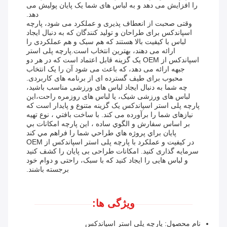
را افزایش می دهد و به لباس های شما یک پایان پولیش می
دهد.
وقتی صحبت از انعطاف پذیری و عملکرد می شود، پارچه
اسپاندکس برای طراحان و تولید کنندگان که به دنبال ایجاد
لباس با کیفیت بالا هستند که هم سبک و هم عملکردی را
ارائه می دهند، بهترین انتخاب است.پارچه پلی استر
اسپاندکس از OEM یک گزینه قابل اعتماد است که در هر دو
جبهه ارائه می دهد، که باعث می شود آن را یک انتخاب
محبوب برای طیف گسترده ای از برنامه های کاربردی.
چه شما به دنبال ایجاد لباس های ورزشی مناسب باشید،
لباس های ورزشی شیک، یا لباس های روزمره راحت،این
پارچه پلی استر اسپاندکس یک گزینه متنوع و پایدار است که
نیازهای شما را برآورده می کند. با ساخت بافتي ، نوع تهيه
بر اساس سفارش و الگوي ساده ، اين پارچه امكانات بي
پايان براي پروژه هاي طراحي شما را فراهم مي کند
در کیفیت و عملکرد با پارچه پلی استر اسپاندکس از OEM
سرمایه گذاری کنید. امکانات طراحی بی پایان را کشف کنید
و لباس هایی را ایجاد کنید که با سبک، راحتی و دوام خود
برجسته باشند.
ویژگی ها:
نام محصول: پارچه پلی استر اسپاندکس