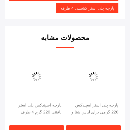
پارچه پلی استر کششی 4 طرفه
محصولات مشابه
یو
پارچه پلی استر اسپندکس
پارچه اسپندکس پلی استر
پار
ستر 15%
220 گرمی برای لباس شنا و
بافتنی 220 گرم 4 طرف
لباس ورزشی
کشش
58/60