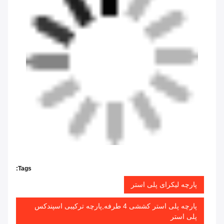
Tags:
پارچه لیکرای پلی استر
پارچه پلی استر کششی 4 طرفه,پارچه ترکیبی اسپندکس
پلی استر