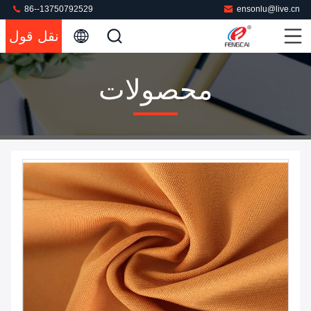
86--13750792529
ensonlu@live.cn
نقل قول
محصولات