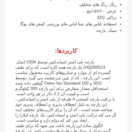
رنگ: رنگ های مختلف
عرض: ۵۸/۶۰ اینچ
تراکم: 32G
استفاده: لباس های شنا لباس های ورزشی کفش های یوگا
سبک: پارچه
کاربردها:
پارچه پلی استر اسپاندکس توسط OEM (مدل:
HQ250523) یک پارچه همه کاره است که برای طیف
گسترده ای از موارد و سناریوهای کاربرد محصول مناسب
است. این پارچه ، که از چین سرچشمه می گیرد ،توسط
SGS و Oeko-Tex Standard 100 گواهی داده شده
استحداقل مقدار سفارش برای این پارچه 300 کیلوگرم
است و قیمت آن 2.2 دلار در هر واحد است.
با ترکیب پارچه کششی 4 طرفه از پلی استر و اسپاندکس ،
این پارچه به دلیل انعطاف پذیری و انعطاف پذیری خود
شناخته شده است ، که آن را برای کاربردهای مختلف ایده
آل می کند.ترکیب پلی استر و اسپاندکس، یک پارچه لیکرا را
ایجاد می کند که دوام دارد و مناسب است.
الگوی ساده این پارچه باعث می شود که برای طیف
گسترده ای از سبک ها و طرح ها مناسب باشد. این پارچه