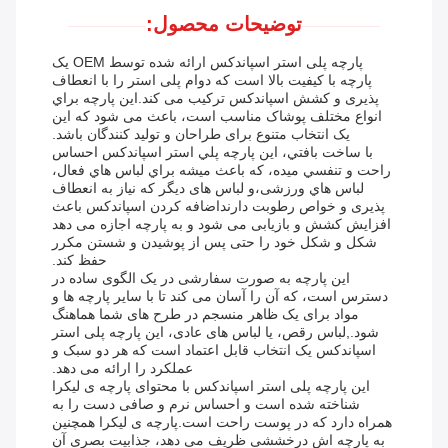
توضیحات محصول:
پارچه پلی استر اسپاندکس ارائه شده توسط OEM یک
پارچه با کیفیت بالا است که دوام پلی استر را با انعطاف
پذیری و کشش اسپاندکس ترکیب می کند.اين پارچه براي
انواع مختلف پوشاک مناسب است، باعث می شود که این
یک انتخاب متنوع برای طراحان و تولید کنندگان باشد.
با ساخت بافتي، اين پارچه پلي استر اسپاندکس احساس
راحت و تنفسي ميده، که باعث ميشه براي لباس هاي فعال،
لباس هاي ورزشی،و لباس های دیگر که نیاز به انعطاف
پذیری و خواص رطوبت دارنداضافه کردن اسپاندکس باعث
افزایش کشش و بازیابی می شود و به پارچه اجازه می دهد
شکل و شکل خود را حتی پس از پوشیدن و شستن مکرر
حفظ کند.
این پارچه به صورت سفارشی در یک الگوی ساده در
دسترس است، که آن را آسان می کند تا با سایر پارچه ها و
مواد برای یک ظاهر منسجم در طرح های شما هماهنگ
شود.,لباس رقص، یا لباس های عادی، این پارچه پلی استر
اسپاندکس یک انتخاب قابل اعتماد است که هر دو سبک و
عملکرد را ارائه می دهد.
این پارچه پلی استر اسپاندکس با محتوای پارچه ی لیکرا
شناخته شده است و احساس نرم و صافی دست را به
همراه دارد که در پوست راحت است.پارچه ی لیکرا همچنین
به پارچه اش درخششی ظریف می دهد، جذابیت بصری آن