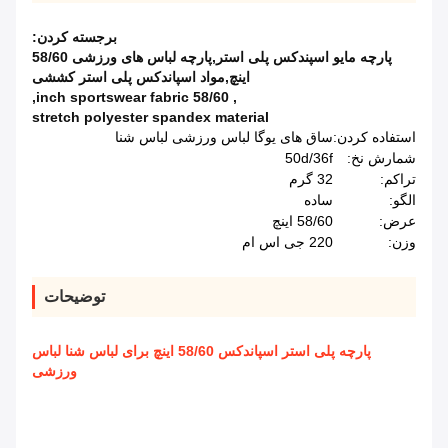
برجسته کردن:
پارچه مایو اسپندکس پلی استر,پارچه لباس های ورزشی 58/60
اینچ,مواد اسپاندکس پلی استر کششی
,
58/60 inch sportswear fabric
,
stretch polyester spandex material
استفاده کردن:
ساق های یوگا لباس ورزشی لباس شنا
شمارش نخ:
50d/36f
تراکم:
32 گرم
الگو:
ساده
عرض:
58/60 اینچ
وزن:
220 جی اس ام
توضیحات
پارچه پلی استر اسپاندکس 58/60 اینچ برای لباس شنا لباس
ورزشی