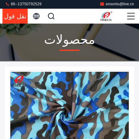
86--13750792529
ensonlu@live.cn
نقل قول
محصولات