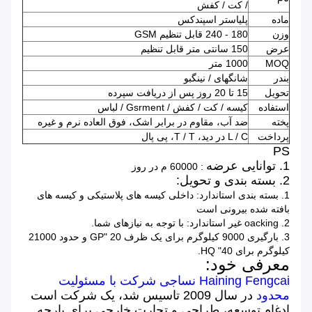
/ کت / کفش
ماده
پلیاستر اسپندکس
وزن
180 - 240 قابل تنظیم GSM
عرض
150 سانتی متر قابل تنظیم
MOQ
1000 متر
بندر
شانگهای / نینگبو
تحویل
15 تا 20 روز پس از دریافت سپرده
استفاده
کیسه / کت / کفش / Gsrment / لباس
پخته
ضد آب، مقاوم در برابر اشک، فوق العاده نرم و غیره
پرداخت
L / C در دید، T / T، پی پال
PS
1. توانایی عرضه
: 60000 م در روز
2. بسته بندی و تحویل:
1. بسته بندی استاندارد: داخلی کیسه های پلاستیکی و کیسه های
بافته شده بیرونی است
2. oacking غیر استاندارد: با توجه به نیازهای شما.
3. بارگیری 9000 کیلوگرم برای یک ظرف 20 "GP و حدود 21000
کیلوگرم برای 40" HQ.
معرفی خود:
Haining Fengcai نساجی شرکت با مسئولیت
محدود
در سال 2009 تاسیس شد، یک شرکت است
ادغام
توسعه، طراحی و تجارت خارجی برای پارچه.