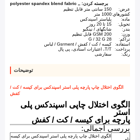
برجسته کردن:
,
,
polyester spandex blend fabric
عرض:
150 سانتی متر قابل تنظیم
کشورهاي:
1000 متر
ماده:
پلیاستر اسپندکس
تحویل:
15 تا 20 روز
بندر:
شانگهای / نینگبو
وزن:
200 GSM قابل تنظیم
تراکم:
28 G / 32 G
استفاده:
کیسه / کت / کفش / Gsrment / لباس
پرداخت:
T/T، اعتبارات اسنادی، پی پال
رنگ:
سفارشی
توضیحات
الگوی اختلال چاپ پارچه پلی استر اسپندکس برای کیسه / کت /
کفش
الگوی اختلال چاپی اسپندکس پلی
استر
پارچه برای کیسه / کت / کفش
بررسی اجمالی:
الگوی اختلال چاپ پارچه پلی استر اسپندکس برای کیسه
نام