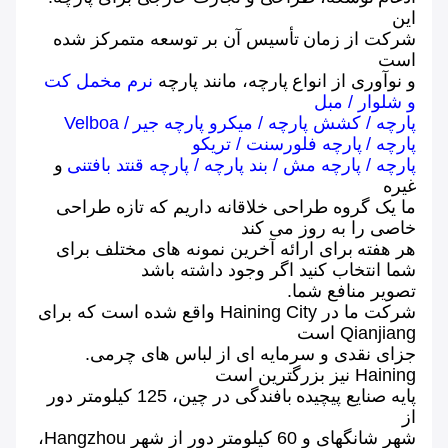
این
شرکت از زمان
تأسیس آن بر توسعه متمرکز شده
است
و نوآوری از انواع
پارچه، مانند پارچه
نرم مخمل کت
و شلوار
/
مبل
پارچه
/
کشش پارچه
/
میکرو پارچه جیر
/
Velboa
پارچه
/
پارچه فلورسنت
/
تریکو
پارچه
/
پارچه
مش
/ بند
پارچه
/
پارچه قنتد
بافتنی
و
غیره
ما یک گروه طراحی خلاقانه داریم که تازه طراحی
خاصی را به روز می کند
هر هفته
برای ارائه آخرین نمونه های مختلف برای
شما انتخاب کنید اگر وجود داشته باشد
تصویر منافع شما.
شرکت ما در Haining City واقع شده است که برای
Qianjiang است
جزای نقدی و سرمایه ای از لباس های چرمی.
Haining نیز بزرگترین است
پایه صنایع پیچیده
بافندگی در چین، 125 کیلومتر دور
از
شهر شانگهای و 60 کیلومتر
دور از شهر Hangzhou،