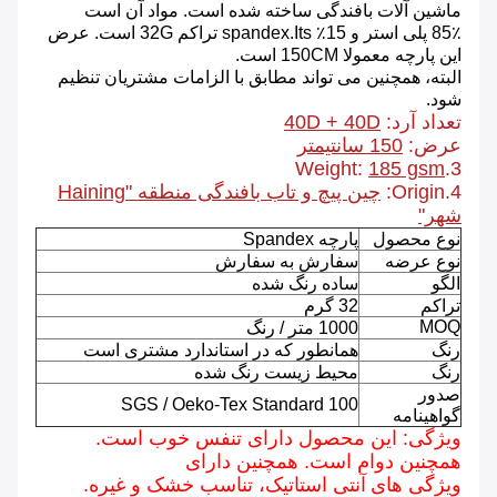
ماشین آلات بافندگی ساخته شده است. مواد آن است
85٪ پلی استر و 15٪ spandex.Its تراکم 32G است. عرض
این پارچه معمولا 150CM است.
البته، همچنین می تواند مطابق با الزامات مشتریان تنظیم
شود.
تعداد آرد:
40D + 40D
عرض:
150 سانتیمتر
185 gsm
3.Weight:
4.Origin:
چین پیچ و تاب بافندگی منطقه "Haining
شهر"
نوع محصول
پارچه Spandex
نوع عرضه
سفارش به سفارش
الگو
ساده رنگ شده
تراکم
32 گرم
MOQ
1000 متر / رنگ
رنگ
همانطور که در استاندارد مشتری است
رنگ
محیط زیست رنگ شده
صدور
SGS / Oeko-Tex Standard 100
گواهینامه
ویژگی: این محصول دارای تنفس خوب است.
همچنین دوام است. همچنین دارای
ویژگی های
آنتی استاتیک، تناسب خشک و غیره.