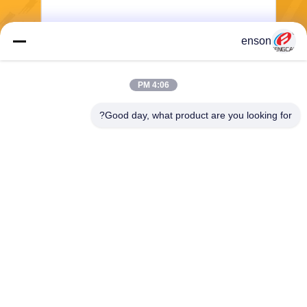
enson
ارسال
4:06 PM
Good day, what product are you looking for?
Haining FengCai Textile Co.,Ltd.
ensonlu@live.cn
86--13750792529
ساختمان 8، شماره 5 جاده چین
گ چوان، شهر زی چیائو، هاینین
گ، ژجیانگ، چین