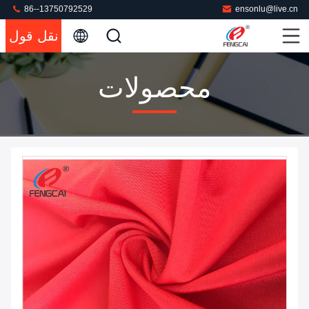
86--13750792529
ensonlu@live.cn
نقل قول
محصولات