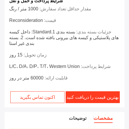
شرایط پرداخت و حمل و نقل
مقدار حداقل تعداد سفارش:
1000 متر / رنگ
قیمت:
Reconsideration
جزئیات بسته بندی:
بسته بندی 1.Standard: داخل کیسه
های پلاستیکی و کیسه های بیرونی بافته شده است. 2. بسته
بندی غیر استا
زمان تحویل:
15 روز
شرایط پرداخت:
L/C، D/A، D/P، T/T، Western Union
قابلیت ارائه:
60000 متر در روز
بهترین قیمت را دریافت کنید
اکنون تماس بگیرید
مشخصات
توضیحات