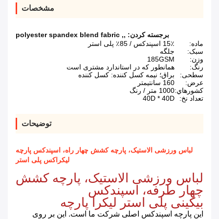
مشخصات
برجسته کردن:
,
,
polyester spandex blend fabric
ماده:
15٪ اسپندکس / 85٪ پلی استر
سبک:
جلگه
وزن:
185GSM
رنگ:
همانطور که در استاندارد مشتری است
سطحی:
براق؛ نیمه کسل کننده: کسل کننده
عرض:
160 سانتیمتر
کشورهاي:
1000 متر / رنگ
تعداد نخ:
40D * 40D
توضیحات
لباس ورزشی الاستیک، پارچه کشش چهار راه، اسپندکس پارچه
لیکراکس پلی استر
لباس ورزشی الاستیک، پارچه کشش
چهار طرفه، اسپندکس
بیکینی پلی استر لیکرا پارچه
این پارچه اسپندکس اصلی شرکت ما است.
این بر روی