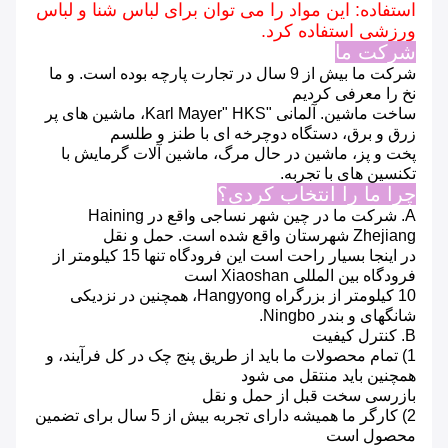
استفاده: این مواد را می توان برای لباس شنا و لباس
ورزشی استفاده کرد.
شرکت ما
شرکت ما بیش از 9 سال در تجارت پارچه بوده است.
و ما
نخ را معرفی کردیم
ساخت ماشین.
آلمانی "Karl Mayer" HKS، ماشین های پر
زرق و برق، دستگاه دوچرخه ای با طنز و طلسم
پخت و پز، ماشین در حال مرگ، ماشین آلات گرمایش با
تکنسین های با تجربه.
چرا ما را انتخاب کردی؟
A. شرکت ما در چین شهر نساجی واقع در Haining
Zhejiang شهرستان واقع شده است.
حمل و نقل
در اینجا بسیار راحت است
این فرودگاه تنها 15 کیلومتر از
فرودگاه بین المللی Xiaoshan است
10 کیلومتر از بزرگراه Hangyong، همچنین در نزدیکی
شانگهای و بندر Ningbo.
B. کنترل کیفیت
1) تمام محصولات ما باید از طریق پنج چک در کل فرآیند، و
همچنین باید منتقل می شود
بازرسی سخت قبل از حمل و نقل
2) کارگر ما همیشه دارای تجربه بیش از 5 سال برای تضمین
محصول است