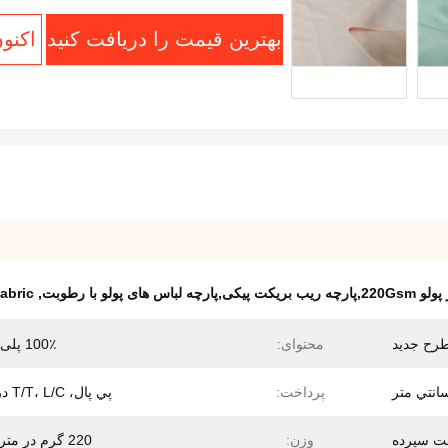
بهترین قیمت را دریافت کنید
اکنو
 لباس های پولو با رطوبت
,
abric
رح جدید
محتوای:
100٪ پلی استر
پرداخت:
پي پال، T/T، L/C در نظر
وزن:
220 گرم در متر مربع