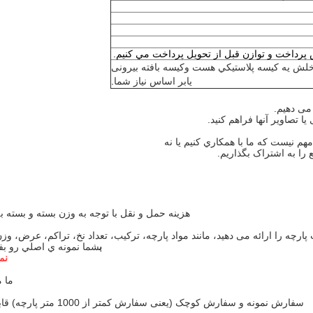
خلش يه کيسه پلاستيکي هست و
کیسه بافته بیرونی
یا
بر اساس نیاز شما
.
ع را به اشتراک بگذاریم.
هزینه حمل و نقل با توجه به وزن بسته و بست
پارچه را ارائه می دهید، مانند مواد پارچه، ترکیب، تعداد نخ، تراکم، عرض، وز
ب
شما نمونه ي اصلي رو بفر
نم
ما م
سفارش نمونه و سفارش کوچک (یعنی سفارش کمتر از 1000 متر پارچه) قابل قبول است ، با این حال قیمت آنها باید در هر مورد تایید شود.