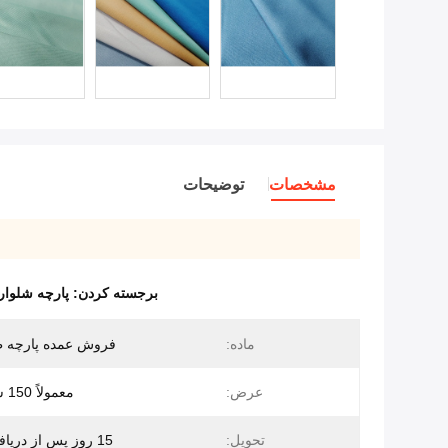
مشخصات
توضیحات
برجسته کردن:
پارچه شلوار پولو 220Gsm,پارچه ریب بریکت پیکی,پارچه
ماده:
فروش عمده پارچه ط
عرض:
معمولاً 150 سانتي متر
تحویل:
15 روز پس از دریافت سپرده