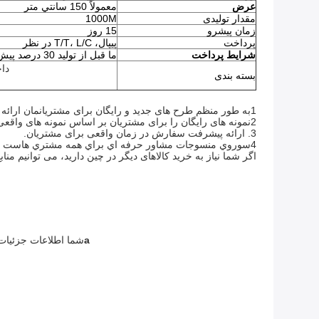
عرض
معمولاً 150 سانتي متر
مقدار تولیدی
1000M
زمان پیشرو
15 روز
پرداخت
پيپال، T/T، L/C در نظر
شرایط پرداخت
ما قبل از توليد 30 درصد پيش پرداخت و توازن قبل از تحویل پرداخت مي کنيم.
دا
بسته بندی
1به طور منظم طرح های جدید و رایگان برای مشتریانمان ارائه می دهیم.
2نمونه های رایگان را برای مشتریان بر اساس نمونه های واقعی یا تصاویر آنها فراهم کنید.
3. ارائه پیشرفت سفارش در زمان واقعی برای مشتریان.
4سوروي منسوجات مشاور حرفه اي براي همه مشتري هاست مهم نيست که ما با همکاري کنيم يا نه
اگر شما نیاز به خرید کالاهای دیگر در چین دارید، می توانیم مناب
a
شما اطلاعات جزئیات 