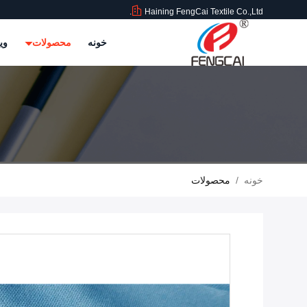
Haining FengCai Textile Co.,Ltd.
خونه
محصولات
وی
خونه
/
محصولات