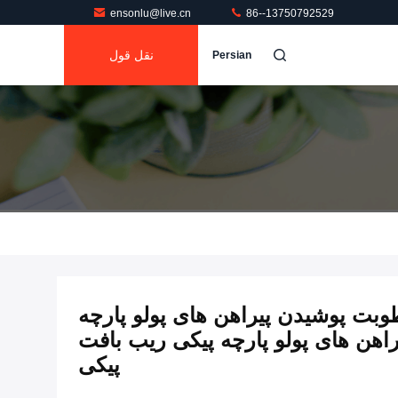
ensonlu@live.cn
86--13750792529
نقل قول
Persian
بت پوشیدن پیراهن های پولو پارچه
پولیستر 220Gsm پیراهن های پولو پارچه پیکی ریب بافت
پیکی