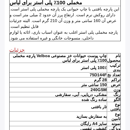
مخملی 100٪ پلی استر برای لباس
این پارچه بافتنی با چاپ حیوانی یک پارچه مخملی پلی استر است.
دارای روکش نرم است. ارتفاع پرز آن حدود 2 میلی متر است و
عرض آن 160 سانتی متر و وزن آن 210 گرم است. البته جزئیات
قابل تنظیم است.
پارچه مخملی پلی استر اغلب به عنوان اسباب بازی، اثاثه یا لوازم
داخلی، منسوجات خانگی و غیره استفاده می شود.
جزئیات
نام
چاپ پوست حیوانات خز مصنوعی Velboa پارچه مخملی
محصول
100٪ پلی استر برای لباس
ترکیب
100٪ پلی استر
بندی
تعداد نخ
75D144F
تراکم
28 گرم
عرض
150 سانتی متر
وزن
240GSM
رنگ
مشکی، دریایی، آبی، سفارشی
الگو
ساده رنگ شده
نوع
تار بافتنی
بافتنی
نوع
به سفارش بسازید
تامین
نمونه
سایز A4 رایگان
ویژگی
کششی، تنفسی