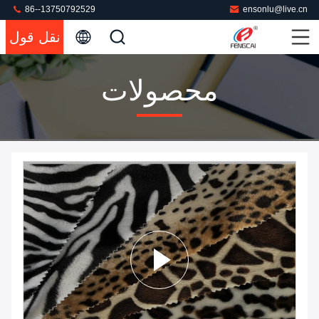
86--13750792529
ensonlu@live.cn
نقل قول
محصولات