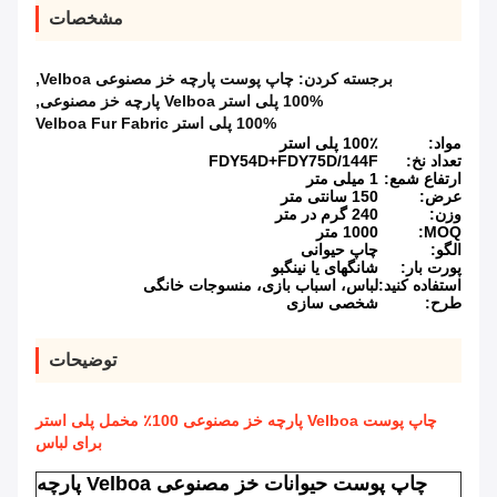
مشخصات
برجسته کردن:
چاپ پوست پارچه خز مصنوعی Velboa
,
100% پلی استر Velboa پارچه خز مصنوعی
,
100% پلی استر Velboa Fur Fabric
مواد:
100٪ پلی استر
تعداد نخ:
FDY54D+FDY75D/144F
ارتفاع شمع:
1 میلی متر
عرض:
150 سانتی متر
وزن:
240 گرم در متر
MOQ:
1000 متر
الگو:
چاپ حیوانی
پورت بار:
شانگهای یا نینگبو
استفاده کنید:
لباس، اسباب بازی، منسوجات خانگی
طرح:
شخصی سازی
توضیحات
چاپ پوست Velboa پارچه خز مصنوعی 100٪ مخمل پلی استر
برای لباس
چاپ پوست حیوانات خز مصنوعی Velboa پارچه