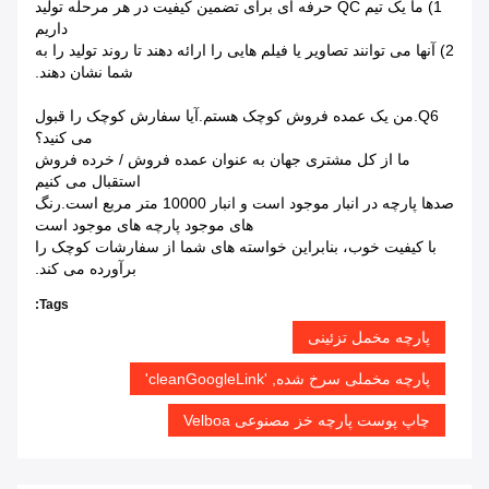
1) ما یک تیم QC حرفه ای برای تضمین کیفیت در هر مرحله تولید
داریم
2) آنها می توانند تصاویر یا فیلم هایی را ارائه دهند تا روند تولید را به
شما نشان دهند.
Q6.من یک عمده فروش کوچک هستم.آیا سفارش کوچک را قبول
می کنید؟
ما از کل مشتری جهان به عنوان عمده فروش / خرده فروش
استقبال می کنیم
صدها پارچه در انبار موجود است و انبار 10000 متر مربع است.رنگ
های موجود پارچه های موجود است
با کیفیت خوب، بنابراین خواسته های شما از سفارشات کوچک را
برآورده می کند.
Tags:
پارچه مخمل تزئینی
پارچه مخملی سرخ شده, 'cleanGoogleLink'
چاپ پوست پارچه خز مصنوعی Velboa