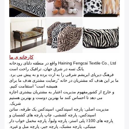
کارخانه ی ما
Haining Fengcai Textile Co., Ltd واقع در منطقه دلتای رودخانه
یانگ تسه در شرق جهان، ترافیک راحت است
فرهنگ دیرپای ابریشم شرقی را به ارث برده و به پیش می برد.
ما بر این هدف که مشتریان در خانه "رضایت مشتری هدف ما برای
همیشه است" استقامت کنیم.
و خارج از کشورمفهوم مدیریت اعتبار به مشتریان بیشتری اجازه
می دهد تا احساس کنند ما بهترین دوست و بهترین هستیم
شریک.
مدیریت اصلی: پارچه اسپندکس، اسپندکس یک طرفه، ساتن
اسپندکس، پارچه کششی، چاپ پارچه های کشسان و
پارچه های 100٪ پلی استر، پارچه ولبوآ، پارچه مخمل خواب دار
مینیکی، پارچه مشبک، پارچه جیر، پارچه مبل و غیره.