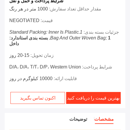
شرایط پرداخت و حمل و نقل
مقدار حداقل تعداد سفارش:
1000 متر در هر رنگ
قیمت:
NEGOTIATED
جزئیات بسته بندی:
1.Standard Packing: Inner Is Plastic
Bag And Outer Woven Bag;
1. بسته بندی استاندارد:
داخل
زمان تحویل:
15-20 روز
شرایط پرداخت:
D/A، D/A، T/T، D/P، Western Union
قابلیت ارائه:
10000 کیلوگرم در روز
بهترین قیمت را دریافت کنید
اکنون تماس بگیرید
مشخصات
توضیحات