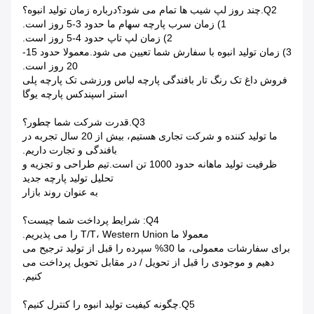
Q2.چند روز لپ شیب ها تمام می شود؟درباره زمان تولید انبوه؟
1) زمان سرب پارچه سهام ما حدود 3-5 روز است.
2) زمان لپ تاپ حدود 4-5 روز است.
3) زمان تولید انبوه با سفارش شما تعیین می شود.معمولا حدود 15-
20 روز است.
فروش داغ تک رنگ تار بافندگی پارچه لباس ورزشی تک پارچه پلی
استر اسپندکس پارچه یوگا
Q3.قدرت شرکت شما چطور؟
ما تولید کننده و شرکت تجاری هستیم، بیش از 20 سال تجربه در
بافندگی و تجارت داریم.
ظرفیت تولید ماهانه حدود 1000 تن است.تیم طراحی و تجزیه و
تحلیل تولید پارچه جدید
به عنوان روند بازار
Q4: شرایط پرداخت شما چیست؟
معمولا ما T/T، Western Union را می پذیریم.
برای سفارشات معمولی، ما 30% سپرده را قبل از تولید ترجیح می
دهیم و موجودی را قبل از تحویل / در مقابل تحویل پرداخت می
کنیم.
Q5.چگونه کیفیت تولید انبوه را کنترل کنیم؟