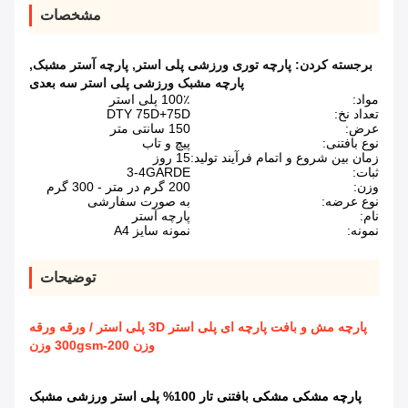
مشخصات
برجسته کردن:
پارچه توری ورزشی پلی استر
,
پارچه آستر مشبک
,
پارچه مشبک ورزشی پلی استر سه بعدی
مواد:
100٪ پلی استر
تعداد نخ:
DTY 75D+75D
عرض:
150 سانتی متر
نوع بافتنی:
پیچ و تاب
زمان بین شروع و اتمام فرآیند تولید:
15 روز
ثبات:
3-4GARDE
وزن:
200 گرم در متر - 300 گرم
نوع عرضه:
به صورت سفارشی
نام:
پارچه آستر
نمونه:
نمونه سایز A4
توضیحات
پارچه مش و بافت پارچه ای پلی استر 3D پلی استر / ورقه ورقه
وزن 200-300gsm وزن
پارچه مشکی مشکی بافتنی تار 100% پلی استر ورزشی مشبک