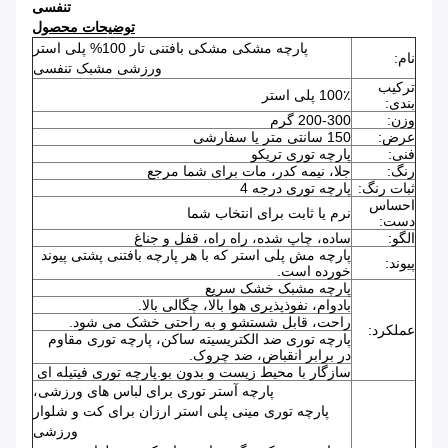
تنفسی
توضیحات محصول
پارچه مشکی مشکی بافتنی تار 100% پلی استر
نام:
ورزشی مشبک تنفسی
ترکیب
100٪ پلی استر
بندی:
وزن:
200-300 گرم
عرض:
150 سانتی متر یا سفارشی
فنی:
پارچه توری تریکو
رنگ:
جلا، نیمه کدر، مات برای شما مرجع
ثبات رنگ:
پارچه توری درجه 4
احساس
نرم یا ثابت برای انتخاب شما
دست:
الگو:
ساده، چاپ شده، راه راه، قفل و جناغ
پارچه مش پلی استر که با هر پارچه بافتنی پشتی پیوند
پیوند:
خورده است.
پارچه مشبک خشک سریع
بادوام، نفوذپذیری هوا بالا، چگالی بالا.
راحت، قابل شستشو و به راحتی خشک می شود.
عملکرد:
پارچه توری ضد الکتریسیته ساکن، پارچه توری مقاوم
در برابر انقباض، ضد چروک.
سازگار با محیط زیست و بدون بو.پارچه توری فیتیله ای
پارچه آستر توری برای لباس های ورزشی،
پارچه توری مینی پلی استر ارزان برای کت و شلوار
ورزشی