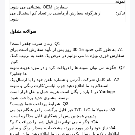
نمونه:
سفارش OEM پشتیبانی می شود.
تذکر:
از هرگونه سفارش آزمایشی در تعداد کم استقبال می
شود.
سوالات متداول
Q1: زمان سرب چقدر است؟
A1: به طور کلی حدود 15-30 روز پس از تأیید سفارش است.برای
سفارش فوری ویژه ما می توانیم در عرض یک هفته به ترتیب کمک
کنیم.
Q2: چگونه می توان نمونه ها را دریافت کرد و در مورد هزینه نمونه
ها چطور؟
A2: نام کامل شرکت، آدرس و شماره تلفن خود را با ارسال یک
استعلام به ما اطلاع دهید.چوب لباسی/کارت رنگی و نمونه
Yardage در 1 یارد رایگان است.هزینه حمل و نقل قرار است
توسط مشتری جدید پرداخت شود.
Q3: شرایط پرداخت شما چیست؟
A3: معمولا ما T/T، L/C غیر قابل برگشت را در هنگام دید می
پذیریم.همچنین پس از همکاری قابل مذاکره است.
Q4: چگونه می توانم نقل قول شما را دریافت کنم؟
A4: نیاز خود را در مورد مورد، مشخصات، مقدار، رنگ و سایر
اطلاعات لازم با ارسال یک پرسش به ما اطلاع دهید. ما در اسرع