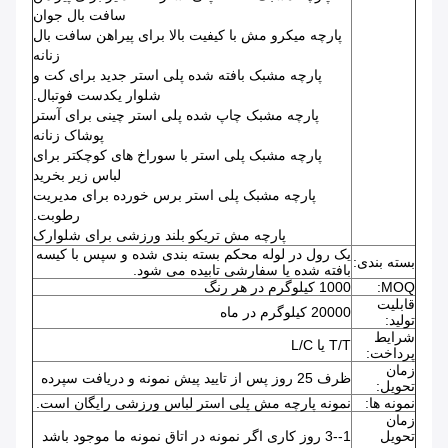
سافت بال جوان
پارچه میکرو مش با کیفیت بالا برای پیراهن سافت بال
زنانه
پارچه مشبک بافته شده پلی استر جدید برای کت و
شلوار یکدست فوتبال.
پارچه مشبک چاپ شده پلی استر چینی برای آستر
پوشاک زنانه
پارچه مشبک پلی استر با سوراخ های کوچکتر برای
لباس زیر بخرید
پارچه مشبک پلی استر برس خورده برای مدیریت
رطوبت.
پارچه مش تریکو بلند ورزشی برای شلوارک
یک رول در لوله محکم بسته بندی شده و سپس با کیسه
بسته بندی:
بافته شده یا سفارشی تابیده می شود.
MOQ:
1000 کیلوگرم در هر رنگ
قابلیت
20000 کیلوگرم در ماه
تولید:
شرایط
T/T یا L/C
پرداخت:
زمان
ظرف 25 روز پس از تایید پیش نمونه و دریافت سپرده
تحویل:
نمونه ها:
نمونه پارچه مش پلی استر لباس ورزشی رایگان است.
زمان
تحویل
1--3 روز کاری اگر نمونه در اتاق نمونه ما موجود باشد