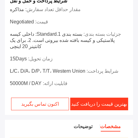
شرایط پرداخت و حمل و نقل
مقدار حداقل تعداد سفارش:
مذاکره
قیمت:
Negotiated
جزئیات بسته بندی:
بسته بندی 1.Standard: داخلی کیسه
پلاستیکی و کیسه بافته شده بیرونی است. 2. برای یک
کانتینر 20 اینچی
زمان تحویل:
15Days
شرایط پرداخت:
L/C، D/A، D/P، T/T، Western Union
قابلیت ارائه:
50000M / DAY
بهترین قیمت را دریافت کنید
اکنون تماس بگیرید
مشخصات
توضیحات