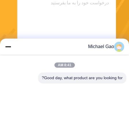
Michael Gao
ارسال
8:41 AM
Good day, what product are you looking for?
Haining FengCai Textile Co.,Ltd.
ensonlu@live.cn
86--13750792529
ساختمان 8، شماره 5 جاده چین