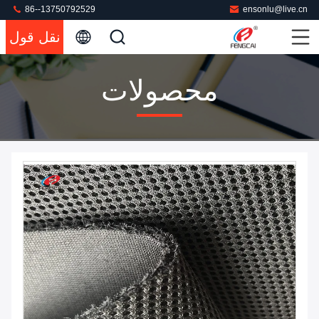
86--13750792529
ensonlu@live.cn
نقل قول
محصولات