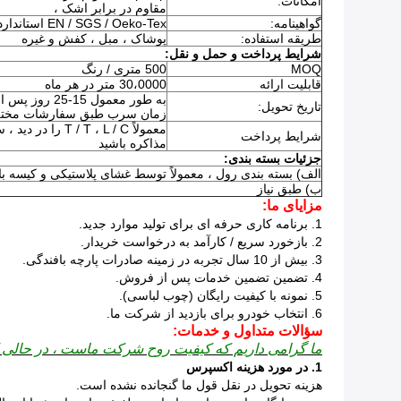
امکانات:
مقاوم در برابر اشک ،
گواهینامه:
EN / SGS / Oeko-Tex استاندارد 100
طریقه استفاده:
پوشاک ، مبل ، کفش و غیره
شرایط پرداخت و حمل و نقل:
MOQ
500 متری / رنگ
قابلیت ارائه
30،0000 متر در هر ماه
به طور معمول 5
تاریخ تحویل:
زمان سرب طبق سفارشات مختل
معمولاً T ، L / C
شرایط پرداخت
مذاکره باشید
جزئیات بسته بندی:
الف) بسته بندی رول ، معمولاً توسط غشای پلاستیکی و کیسه با
ب) طبق نیاز
مزایای ما:
1. برنامه کاری حرفه ای برای تولید موارد جدید.
2. بازخورد سریع / کارآمد به درخواست خریدار.
3. بیش از 10 سال تجربه در زمینه صادرات پارچه بافندگی.
4. تضمین تضمین خدمات پس از فروش.
5. نمونه با کیفیت رایگان (چوب لباسی).
6. انتخاب خودرو برای بازدید از شرکت ما.
سؤالات متداول و خدمات:
ما گرامی داریم که کیفیت روح شرکت ماست ، در حالی 
1. در مورد هزینه اکسپرس
هزینه تحویل در نقل قول ما گنجانده نشده است.