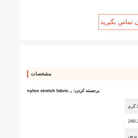
ن تماس بگیرید
مشخصات
برجسته کردن:
,
,
nylon stretch fabric
م
240-
 برس