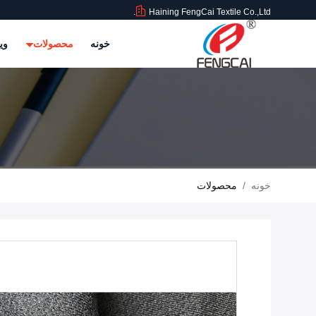
Haining FengCai Textile Co.,Ltd.
خونه
محصولات
وی
خونه
/
محصولات