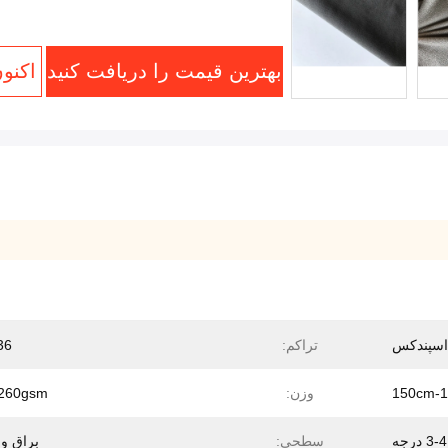
بهترین قیمت را دریافت کنید
اکنو
تراکم:
36 گر
150cm-
وزن:
260gsm
3-4 درجه
سطحی:
براق و