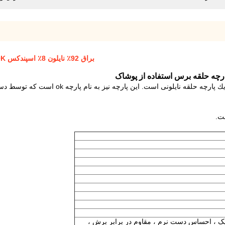
براق 92٪ نایلون 8٪ اسپندکس OK پارچه Fabric Tricot Brush Loop Fabric Garment Use
ین پارچه نیز به نام پارچه ok است كه توسط دستگاه بافندگی تار تولید می شود.
ت.
 الاستیک ، احساس دست نرم ، مقاوم در برابر برش ،