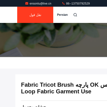
ensonlu@live.cn
86--13750792529
نقل قول
Persian
براق 92٪ نایلون 8٪ اسپندکس OK پارچه Fabric Tricot Brush
Loop Fabric Garment Use
جزئیات محصول