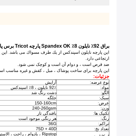
براق 92٪ نایلون 8٪ Spandex OK پارچه Tricot برس پارچه حلقه برس استفاده از پوشاک
این پارچه نایلون اسپندكس از یك طرف مسواك می باشد. این یك پارچه حلقه نایلونی است. ا
ارتجاعی دارد.
ضد قرص است ، و دوام آن است و کوچک نمی شود.
این پارچه برای ساخت پوشاک ، مبل ، کفش و غیره مناسب اس
جزئیات:
نوع عرضه:
آرایش
مواد:
92٪ نایلون ، 8٪ اسپندكس
الگو:
دشت رنگ شد
سبک:
جلگه
عرض:
150-160cm
وزن:
240-260gsm
تکنیک ها:
بافندگی تار
رنگ:
هر رنگی موجود است
تراکم:
36G
تعداد نخ:
75D + 40D
Ripstop ، بادوام ، راحت ،