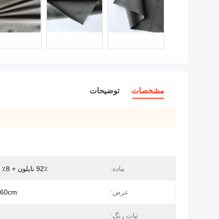
مشخصات
توضیحات
ماده:
92٪ نایلون + 8٪ اسپندکس
عرض:
160cm
ثبات رنگ: