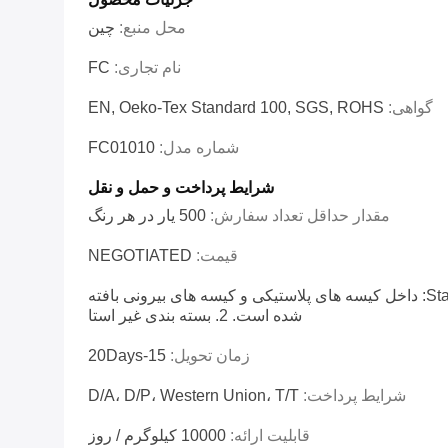
محل منبع:
چين
نام تجاری:
FC
گواهی:
EN, Oeko-Tex Standard 100, SGS, ROHS
شماره مدل:
FC01010
شرایط پرداخت و حمل و نقل
مقدار حداقل تعداد سفارش:
500 یار در هر رنگ
قیمت:
NEGOTIATED
بسته بندی 1.Standard: داخل کیسه های پلاستیکی و کیسه های بیرونی بافته
شده است. 2. بسته بندی غیر استا
زمان تحویل:
15-20Days
شرایط پرداخت:
D/A، D/P، Western Union، T/T
قابلیت ارائه:
10000 کیلوگرم / روز