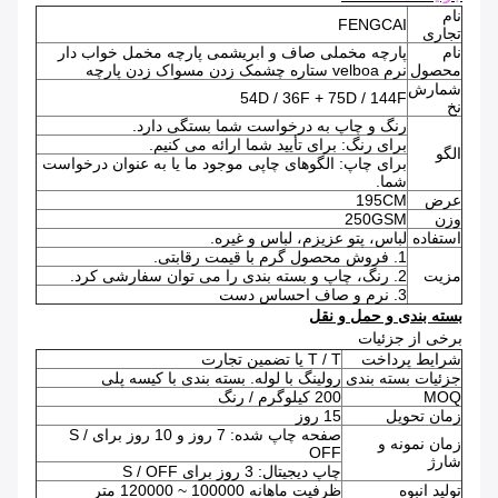
نام
FENGCAI
تجاری
نام
پارچه مخملی صاف و ابریشمی پارچه مخمل خواب دار
محصول
نرم velboa ستاره چشمک زدن مسواک زدن پارچه
شمارش
54D / 36F + 75D / 144F
نخ
رنگ و چاپ به درخواست شما بستگی دارد.
برای رنگ: برای تأیید شما ارائه می کنیم.
الگو
برای چاپ: الگوهای چاپی موجود ما یا به عنوان درخواست
شما.
عرض
195CM
وزن
250GSM
استفاده
لباس، پتو عزیزم، لباس و غیره.
1. فروش محصول گرم با قیمت رقابتی.
مزیت
2. رنگ، چاپ و بسته بندی را می توان سفارشی کرد.
3. نرم و صاف احساس دست
بسته بندی و حمل و نقل
برخی از جزئیات
شرایط پرداخت
T / T یا تضمین تجارت
جزئیات بسته بندی
رولینگ با لوله. بسته بندی با کیسه پلی
MOQ
200 کیلوگرم / رنگ
زمان تحویل
15 روز
صفحه چاپ شده: 7 روز و 10 روز برای S /
زمان نمونه و
OFF
شارژ
چاپ دیجیتال: 3 روز برای S / OFF
تولید انبوه
ظرفیت ماهانه 100000 ~ 120000 متر