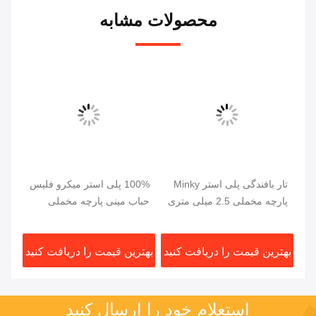
محصولات مشابه
تار بافندگی پلی استر Minky
100% پلی استر میکرو فلیس
پار
پارچه مخملی 2.5 میلی متری
حباب مینی پارچه مخملی
مخم
دک
شمع فوق العاده نرم
دارای گواهینامه OEKO
الع
ید
بهترین قیمت را دریافت کنید
بهترین قیمت را دریافت کنید
بهت
استعلام خود را ارسال کنید