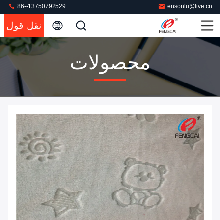
86--13750792529
ensonlu@live.cn
نقل قول
محصولات