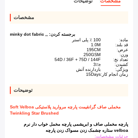
مشخصات
توضیحات
مشخصات
برجسته کردن:
,
,
minky dot fabric
ماده:
100 ٪ پلی استر
قد بلند:
1.0M
عرض:
195CM
وزن:
250GSM
تعداد نخ:
54D / 36F + 75D / 144F
کشیدن:
≤3٪
ویژگی:
بازدارنده آتش
زمان انجام کار:
15Days
توضیحات
مخملی صاف گرانقیمت پارچه مروارید پلاستیکی Soft Velboa
Twinkling Star Brushed
پارچه مخملی صاف و ابریشمی پارچه مخمل خواب دار نرم
velboa ستاره چشمک زدن مسواک زدن پارچه
جزئیات مشخصات: