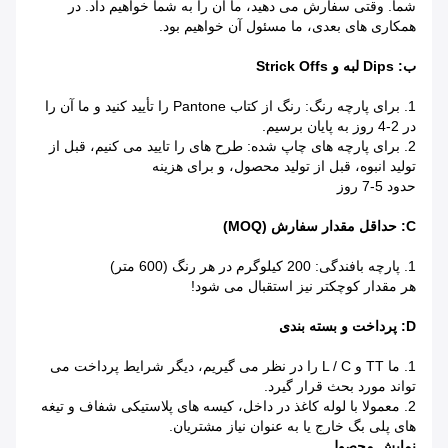
شما.
وقتی سفارش می دهید، ما آن را به شما خواهیم داد.
در
همکاری های بعدی، ما مسئول آن خواهیم بود.
ب: Dips لبه و Strick Offs
1. برای پارچه رنگ: رنگ از کتاب Pantone را تأیید کنید و ما آن را
در 2-4 روز به پایان برسیم.
2. برای پارچه های چاپ شده: طرح های را تایید می کنیم، قبل از
تولید انبوه، قبل از تولید محصول، و برای هزینه
حدود 5-7 روز
C: حداقل مقدار سفارش (MOQ)
1. پارچه بافندگی: 200 کیلوگرم در هر رنگ (600 متر)
هر مقدار کوچکتر نیز استقبال می شود!
D: پرداخت و بسته بندی
1. ما TT و L / C را در نظر می گیریم، دیگر شرایط پرداخت می
تواند مورد بحث قرار گیرد.
2. معمولا با لوله کاغذ در داخل، کیسه های پلاستیکی شفاف و تیغه
های پلی بگ خارج یا به عنوان نیاز مشتریان.
نمایش محصول