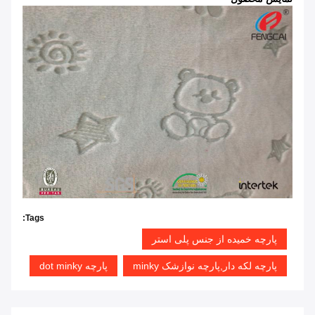
Tags:
پارچه خمیده از جنس پلی استر
پارچه لکه دار,پارچه نوازشک minky
پارچه dot minky