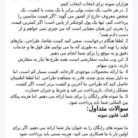
هزاران نمونه برای انتخاب انتخاب کنیم:
1. در هر جایی، یک سنت پولی برابر با یک سنت با کیفیت، یک
شخص معروف خارج از کشور می گوید: "اگر قیمت مناسبی را
پرداخت کنم، تنها یک پول کوچکتر از پایین است؛ اگر کمترین قیمت
را بخرم، این همان معنایی است که من چیزی نمی خواهم و از
دست دادم همه".
2. لطفا هنگام درخواست، سعی کنید کمیت تقاضا، طراحی، نیازهای
تولید را تهیه کنید. به طوری که ما می توانیم نقل قول ها و خدمات
دقیق و به موقع را برای شما انجام می دهیم.
3. این وب سایت سفارشی است، همه طرح ها نیاز به سفارش
دارند، بدون سهام.
4. ما ارائه محصولات موجودی کارخانه، قیمت بسیار کم است، اما
به دلیل بسته بندی شده، قادر به مشاهده طراحی. اما لطفا اطمینان
حاصل کنید که طراحی ما آخرین و کیفیت برتر است. اگر کیفیت
مشکل رخداد، بازپرداخت بی قید و شرط و جبران خسارت.
5. ما نمونه های رایگان را برای شما ارائه می دهیم. اما هزینه پیکای
بین المللی شما باید پرداخت شود.
سوالات متداول:
الف: قانون نمونه
ما نمونه های رایگان را به عنوان نیاز شما ارائه می دهیم.
اگر برای
اولین بار با ما همکاری می کنید، هزینه پستی باید پرداخت شود