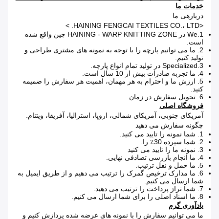
خدمات ما
دربارهی ما
<HAINING FENGCAI TEXTILES CO.، LTD. >
1.We در HAINING - WARP KNITTING ZONE چین واقع شده
است.
2. ما می توانیم پارچه را با توجه به نمونه های مشتری طراحی و
تولید کنیم.
3.Specialized در تولید تمام انواع پارچه.
4. ما تجربه صادرات بیش از 10 سال است.
5. ارزش ما و احترام به هر مهمان، اهمیت هر سفارش را ضمیمه
کنید.
6. تحویل سفارش در زمان.
فروشگاه اصلی
آمریکای جنوبی، آمریکای شمالی، اروپا، استرالیا، آفریقا، ویتنام.
چگونه سفارش می دهید
1. شما نمونه را تایید می کنید.
2. شما سپرده 30٪ را.
3. نمونه ما را تایید می کنید
4. ما انجام بازرسی تصادفی نهایی.
5. ما حمل و نقل ترتیب.
6. ما مدارک ترخیص گمرک را ترتیب می دهیم و از طریق ایمیل به
شما ارسال می کنیم.
7. شما تراز پرداخت را ترتیب می دهید.
8. ما اسناد اصلی را برای شما ارسال می کنیم.
یادآوری گرم
ما می توانیم سفارش را با نمونه های عرضه شده پردازش کنیم و