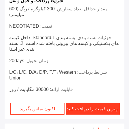
شرایط پرداخت و حمل و نقل
مقدار حداقل تعداد سفارش:
300 کیلوگرم / رنگ (600
میلیمتر)
قیمت:
NEGOTIATED
جزئیات بسته بندی:
بسته بندی 1.Standard: داخل کیسه
های پلاستیکی و کیسه های بیرونی بافته شده است. 2. بسته
بندی غیر استا
زمان تحویل:
20days
شرایط پرداخت:
L/C، L/C، D/A، D/P، T/T، Western
Union
قابلیت ارائه:
30000 مگابایت / روز
بهترین قیمت را دریافت کنید
اکنون تماس بگیرید