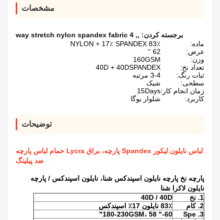
مشخصات
برجسته کردن:
,
,
4 way stretch nylon spandex fabric
ماده:
83٪ NYLON + 17٪ SPANDEX
عرض:
62 ''
وزن:
160GSM
تعداد نخ:
40D + 40DSPANDEX
ثبات رنگ:
3-4 مرتبه
سطحی:
شیک
زمان انجام کار:
15Days
کاربرد:
شلوار یوگا
توضیحات
لباس نایلون لیکور Spandex پارچه، براق Lycra حمام لباس پارچه
ضد پیلینگ
پارچه نخ پارچه نایلون اسپندکس شنا، نایلون اسپندکس / پارچه
نایلون لاکرا شنا
1. نخ
40D / 40D
2. کام
83٪ نایلون 17٪ اسپندکس
180-230GSM، 58 "-60"
3. Spe