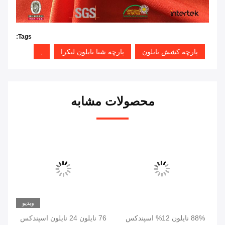
Tags:
پارچه کشش نایلون
پارچه شنا نایلون لیکرا
,
محصولات مشابه
یو
ویدیو
88% نایلون 12% اسپندکس
76 نایلون 24 نایلون اسپندکس
قفل