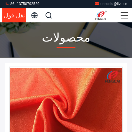
86--13750792529
ensonlu@live.cn
نقل قول
محصولات