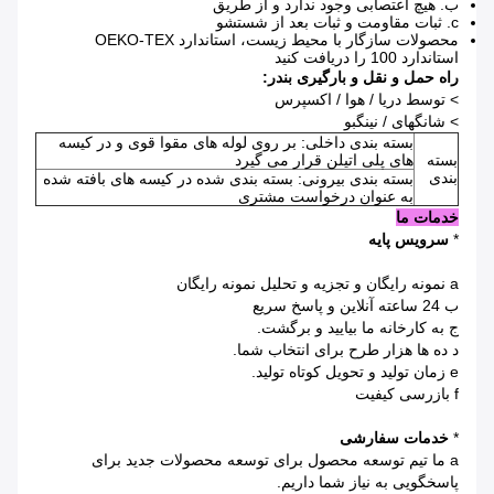
ب. هیچ اعتصابی وجود ندارد و از طریق
c. ثبات مقاومت و ثبات بعد از شستشو
محصولات سازگار با محیط زیست، استاندارد OEKO-TEX
استاندارد 100 را دریافت کنید
راه حمل و نقل و بارگیری بندر:
> توسط دریا / هوا / اکسپرس
> شانگهای / نینگبو
بسته بندی داخلی: بر روی لوله های مقوا قوی و در کیسه
بسته
های پلی اتیلن قرار می گیرد
بندی
بسته بندی بیرونی: بسته بندی شده در کیسه های بافته شده
به عنوان درخواست مشتری
خدمات ما
*
سرویس پایه
a نمونه رایگان و تجزیه و تحلیل نمونه رایگان
ب 24 ساعته آنلاین و پاسخ سریع
ج به کارخانه ما بیایید و برگشت.
د ده ها هزار طرح برای انتخاب شما.
e زمان تولید و تحویل کوتاه تولید.
f بازرسی کیفیت
*
خدمات سفارشی
a ما تیم توسعه محصول برای توسعه محصولات جدید برای
پاسخگویی به نیاز شما داریم.