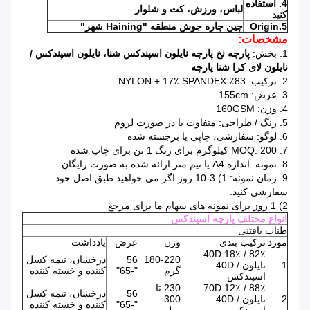
4. استفاده
لباس، ورزش، کت و شلوار
کنید
5.Origin
چین چاره جوش منطقه "Haining شهر"
مشخصات:
1. بخش:
پارچه نخ پارچه نایلون اسپندکس شنا، نایلون اسپندکس /
نایلون لای کرا شنا پارچه
2. ترکیب: 83٪ NYLON + 17٪ SPANDEX
3. عرض: 155cm
4. وزن: 160GSM
5. رنگ / طراحی: متفاوت یا در صورت لزوم
6. لوگو: سفارشی، چاپی یا برجسته شده
7. MOQ: 200 کیلوگرم برای رنگ 1 تن برای چاپ شده
8. نمونه: اندازه A4 یا نیم متر ارائه شده به صورت رایگان
9. زمان نمونه: 1) 3-10 روز اگر می خواهید طبق اصل خود
سفارشی کنید.
2) 1 روز برای نمونه های سهام ما برای مرجع
انواع مختلف پارچه اسپندکس
طناب بافتنی
مورد
ترکیب بندی
وزن
عرض
یادداشت
82٪ / 18٪ 40D
180-220
56
درخشان، نیمه کسل
1
نایلون / 40D
گرم
"-65"
کننده و خسته کننده
اسپندکس
88٪ / 12٪ 70D
230 تا
56
درخشان، نیمه کسل
2
نایلون / 40D
300
"-65"
کننده و خسته کننده