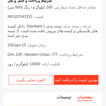
شرایط پرداخت و حمل و نقل
مقدار حداقل تعداد سفارش:
200 کیلوگرم / رنگ (600 متر)
قیمت:
NEGOTIATED
جزئیات بسته بندی:
بسته بندی 1.Standard: داخل کیسه
های پلاستیکی و کیسه های بیرونی بافته شده است. 2. بسته
بندی غیر استا
زمان تحویل:
15-20Days
شرایط پرداخت:
D/A، D/P، Western Union، T/T
قابلیت ارائه:
10000 کیلوگرم / روز
بهترین قیمت را دریافت کنید
اکنون تماس بگیرید
مشخصات
توضیحات