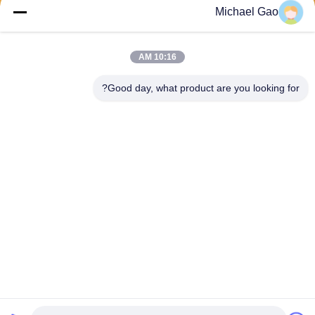
Michael Gao
ارسال
10:16 AM
Good day, what product are you looking for?
Haining FengCai Textile Co.,Ltd.
ensonlu@live.cn
86--13750792529
ساختمان 8، شماره 5 جاده چین
گ چوان، شهر زی چیائو، هاینین
گ، ژجیانگ، چین
چین کیفیت خوب پارچه اسپندکس پلی استر عرضه کننده. حقوق چاپ 2026 Haining
FengCai Textile Co.,Ltd. . تمامی حقوق محفوظ است.