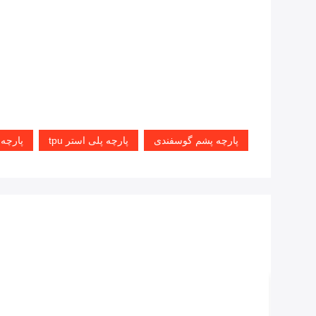
پارچه پشم گوسفندی
پارچه پلی استر tpu
پارچه