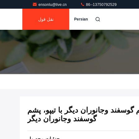
ensonlu@live.cn
86--13750792529
نقل قول
Persian
وسفند وجانوران دیگر با تیپو، پشم
گوسفند وجانوران دیگر
جزئیات محصول