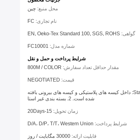
محل منبع:
چين
نام تجاری:
FC
گواهی:
EN, Oeko-Tex Standard 100, SGS, ROHS
شماره مدل:
FC10001
شرایط پرداخت و حمل و نقل
مقدار حداقل تعداد سفارش:
800M / COLOR
قیمت:
NEGOTIATED
بسته بندی 1.Standard: داخل کیسه های پلاستیکی و کیسه های بیرونی بافته
شده است. 2. بسته بندی غیر استا
زمان تحویل:
15-20Days
شرایط پرداخت:
D/A، D/P، T/T، Western Union
قابلیت ارائه:
30000 مگابایت / روز