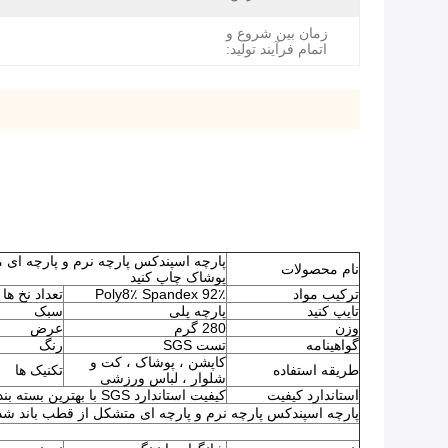
زمان بین شروع و
اتمام فرآیند تولید:
نام محصولات
پوشاک چاپ کنید
ترکیب مواد
92٪ Poly8٪ Spandex
تعداد نخ ها
تایپ کنید
پارچه پلی
سبک
وزن
280 گرم
عرض
گواهینامه
تست SGS
رنگ
کاپشن ، پوشاک ، کت و
طریقه استفاده
تکنیک ها
شلوار ، لباس ورزشی
استاندارد کیفیت
کیفیت استاندارد SGS با بهترین بسته بندی و خدمات.
پارچه اسپندکس پارچه نرم و پارچه ای متشکل از قطب باند شده را با tpu برای پوشاک