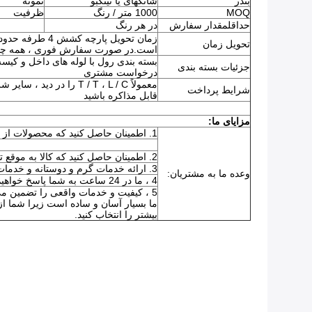
بندر
شانگهای یا نینگبو
نمونه
MOQ
1000 متر / رنگ
ظرفیت
حداقلمقدار سفارش
در هر رنگ
تحویل زمان
است.در صورت سفارش فوری ، همه چیز
بسته بندی رول با لوله های داخل و کیسه 
جزئیات بسته بندی
درخواست مشتری
معمولاً T / T ، L / C را در
شرایط پرداخت
قابل مذاکره باشید
مزایای ما:
1. اطمینان حاصل کنید که محصولات از استانداردهای کیفیت مطابقت دارند.
2. اطمینان حاصل کنید که کالا به موقع تحویل داده می شود
3. ارائه خدمات گرم و دوستانه و خدمات پس از فروش.
وعده ما به مشتریان:
4 ، ما در 24 ساعت به شما پاسخ خواهیم داد.
5 ، کیفیت و خدمات واقعی را تضمین می 
ما بسیار آسان و ساده است زیرا شما از
بیشتر را انتخاب کنید.