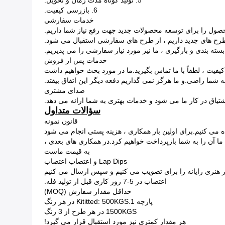
5. تولید کوتاه مدت زمان و تحویل.
6. بازرسی کیفیت.
خدمات سفارشی
خدمات پس از فروش
فیت ، لطفاً با ما تماس بگیرید.ما در مورد بحث خواهیم داشت
به شما راضی.و ما هرگز نمی گذاریم دفعه دیگر این اتفاق بیفتد.
صدای مشتری
یاق در کار ما می شود و خدمات بهتری به شما ارائه می دهد.
سؤالات متداول
قانون نمونه
ه می کنیم.برای اولین بار همکاری ، هزینه پستی انجام می شود
ما آن را به شما بازپرداخت خواهیم کرد.در همکاری های بعدی ،
به قیمت ماست
Lap Dips و اعتصاب اعتصاب
اعتصاب در 5-7 روز کاری قبل از تولید فله.
حداقل مقدار سفارش (MOQ)
پارچه 1.Kititted: 500KGS در هر رنگ
1500KGS در هر طرح از 3 رنگ
هر مقدار کمتری نیز مورد استقبال قرار می گیرد!