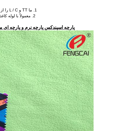
1. ما TT و L / C را از دید می پذیریم ، سایر شرایط پرداخت را می توان مذاکره کرد.
2. معمولاً با لوله کاغذی داخل ، کیسه پلاستیکی شفاف و کیسه بافی بافته شده است
پارچه اسپندکس پارچه نرم و پارچه ای متشکل از قطب با