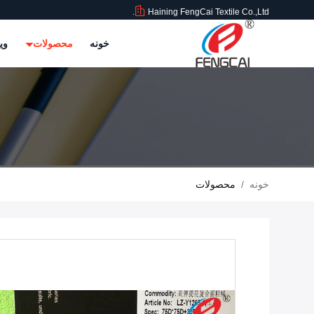
Haining FengCai Textile Co.,Ltd.
خونه
محصولات
وی
خونه
/
محصولات