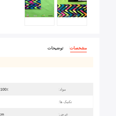
مشخصات
توضیحات
مواد:
100٪ پلی استر
تکنیک ها:
عرض:
cm