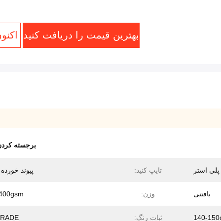
بهترین قیمت را دریافت کنید
اکنو
برجسته کرد
تایپ کنید:
پیوند خورده
بافتنی
وزن:
400gsm
140-150
ثبات رنگ:
GRADE